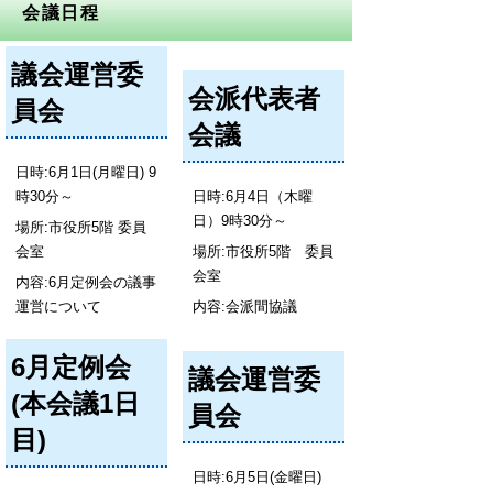
会議日程
議会運営委
会派代表者
員会
会議
日時:6月1日(月曜日) 9
時30分～
日時:6月4日（木曜
日）9時30分～
場所:市役所5階 委員
会室
場所:市役所5階 委員
会室
内容:6月定例会の議事
運営について
内容:会派間協議
6月定例会
議会運営委
(本会議1日
員会
目)
日時:6月5日(金曜日)