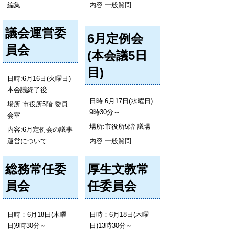
編集
内容:一般質問
議会運営委
6月定例会
員会
(本会議5日
目)
日時:6月16日(火曜日)
本会議終了後
日時:6月17日(水曜日)
場所:市役所5階 委員
9時30分～
会室
場所:市役所5階 議場
内容:6月定例会の議事
運営について
内容:一般質問
総務常任委
厚生文教常
員会
任委員会
日時：6月18日(木曜
日時：6月18日(木曜
日)9時30分～
日)13時30分～