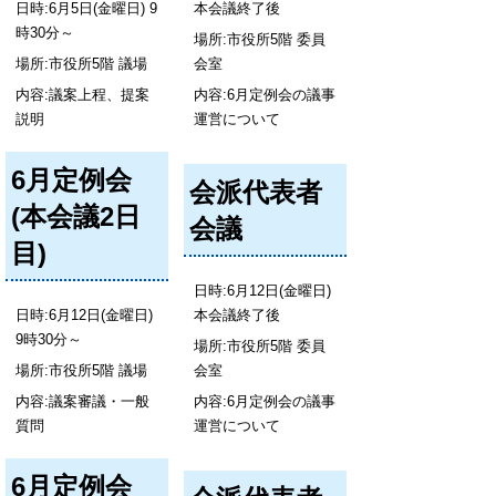
日時:6月5日(金曜日) 9
本会議終了後
時30分～
場所:市役所5階 委員
場所:市役所5階 議場
会室
内容:議案上程、提案
内容:6月定例会の議事
説明
運営について
6月定例会
会派代表者
(本会議2日
会議
目)
日時:6月12日(金曜日)
日時:6月12日(金曜日)
本会議終了後
9時30分～
場所:市役所5階 委員
場所:市役所5階 議場
会室
内容:議案審議・一般
内容:6月定例会の議事
質問
運営について
6月定例会