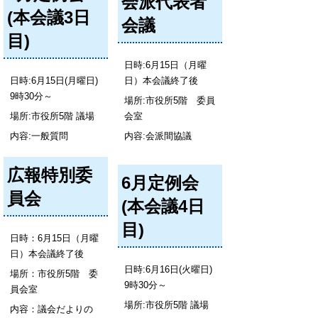
会派代表者
(本会議3日
会議
目)
日時:6月15日（月曜
日時:6月15日(月曜日)
日）本会議終了後
9時30分～
場所:市役所5階 委員
場所:市役所5階 議場
会室
内容:一般質問
内容:会派間協議
広報特別委
6月定例会
員会
(本会議4日
目)
日時：6月15日（月曜
日）本会議終了後
日時:6月16日(火曜日)
場所：市役所5階 委
9時30分～
員会室
場所:市役所5階 議場
内容：議会だよりの