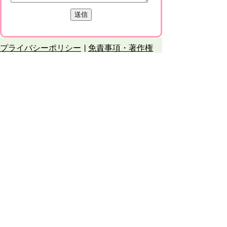
プライバシーポリシー
免責事項・著作権
リンクについて
このサイトの使い方
このサイトの考え方
甲賀市役所
〒528-8502
甲賀市水口町水口6053番地
TEL
0748-65-0650
FAX 0748-63-4086
市役所などの一般的な業務時間は9時～16時
45分です。（土・日曜日、祝日および12月
29日～1月3日は休みです）
各課連絡先
お問合せ
市役所までのアクセス