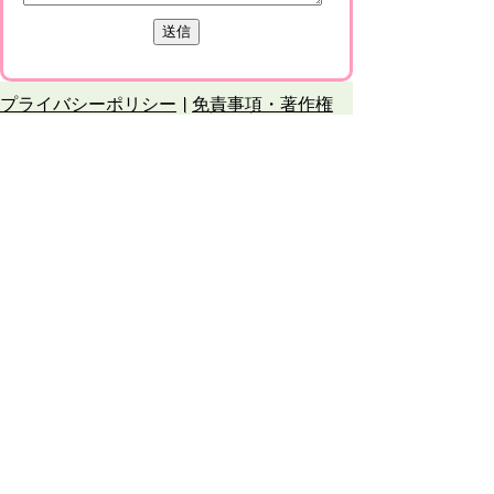
プライバシーポリシー
免責事項・著作権
リンクについて
このサイトの使い方
このサイトの考え方
甲賀市役所
〒528-8502
甲賀市水口町水口6053番地
TEL
0748-65-0650
FAX 0748-63-4086
市役所などの一般的な業務時間は9時～16時
45分です。（土・日曜日、祝日および12月
29日～1月3日は休みです）
各課連絡先
お問合せ
市役所までのアクセス