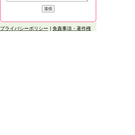
プライバシーポリシー
免責事項・著作権
リンクについて
このサイトの使い方
このサイトの考え方
甲賀市役所
〒528-8502
甲賀市水口町水口6053番地
TEL
0748-65-0650
FAX 0748-63-4086
市役所などの一般的な業務時間は9時～16時
45分です。（土・日曜日、祝日および12月
29日～1月3日は休みです）
各課連絡先
お問合せ
市役所までのアクセス