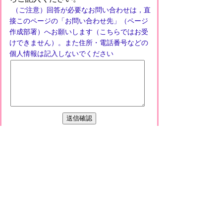
（ご注意）回答が必要なお問い合わせは，直
接このページの「お問い合わせ先」（ページ
作成部署）へお願いします（こちらではお受
けできません）。また住所・電話番号などの
個人情報は記入しないでください
プライバシーポリシー
免責事項・著作権
リンクについて
このサイトの使い方
このサイトの考え方
甲賀市役所
〒528-8502
甲賀市水口町水口6053番地