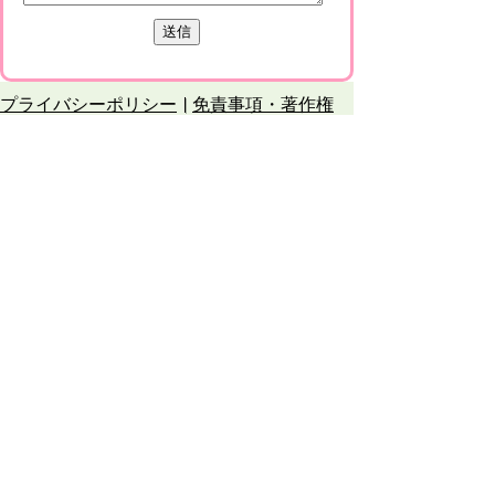
プライバシーポリシー
免責事項・著作権
リンクについて
このサイトの使い方
このサイトの考え方
甲賀市役所
〒528-8502
甲賀市水口町水口6053番地
TEL
0748-65-0650
FAX 0748-63-4086
市役所などの一般的な業務時間は9時～16時
45分です。（土・日曜日、祝日および12月
29日～1月3日は休みです）
各課連絡先
お問合せ
市役所までのアクセス