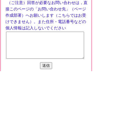
（ご注意）回答が必要なお問い合わせは，直
接このページの「お問い合わせ先」（ページ
作成部署）へお願いします（こちらではお受
けできません）。また住所・電話番号などの
個人情報は記入しないでください
プライバシーポリシー
免責事項・著作権
リンクについて
このサイトの使い方
このサイトの考え方
甲賀市役所
〒528-8502
甲賀市水口町水口6053番地