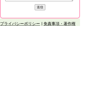
プライバシーポリシー
免責事項・著作権
リンクについて
このサイトの使い方
このサイトの考え方
甲賀市役所
〒528-8502
甲賀市水口町水口6053番地
TEL
0748-65-0650
FAX 0748-63-4086
市役所などの一般的な業務時間は9時～16時
45分です。（土・日曜日、祝日および12月
29日～1月3日は休みです）
各課連絡先
お問合せ
市役所までのアクセス