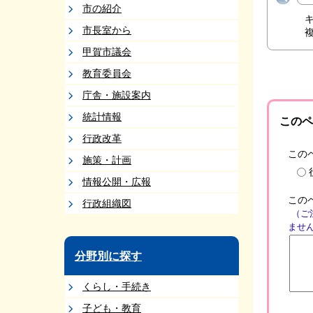
市の紹介
市長室から
甲賀市議会
教育委員会
庁舎・施設案内
統計情報
このペ
行政改革
この
施策・計画
情報公開・広報
この
行政組織図
（ご
ませ
分野別に探す
くらし・手続き
子ども・教育