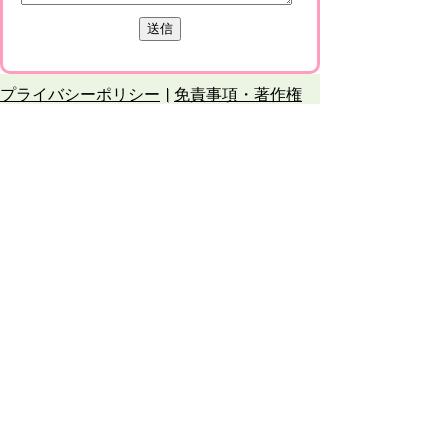
プライバシーポリシー
免責事項・著作権
リンクについて
このサイトの使い方
このサイトの考え方
甲賀市役所
〒528-8502
甲賀市水口町水口6053番地
TEL
0748-65-0650
FAX 0748-63-4086
市役所などの一般的な業務時間は9時～16時
45分です。（土・日曜日、祝日および12月
29日～1月3日は休みです）
各課連絡先
お問合せ
市役所までのアクセス