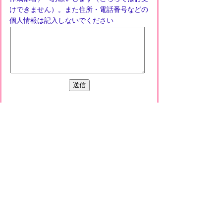
けできません）。また住所・電話番号などの
個人情報は記入しないでください
プライバシーポリシー
免責事項・著作権
リンクについて
このサイトの使い方
このサイトの考え方
甲賀市役所
〒528-8502
甲賀市水口町水口6053番地
TEL
0748-65-0650
FAX 0748-63-4086