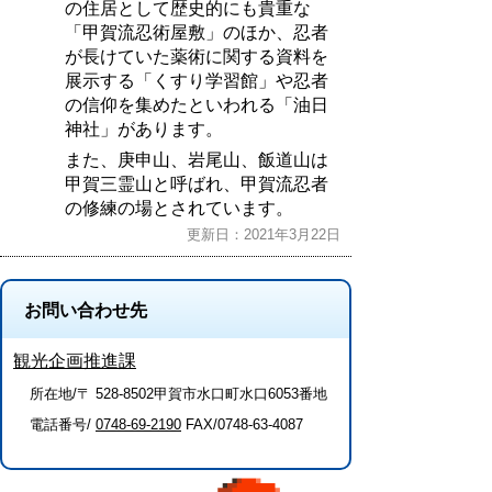
の住居として歴史的にも貴重な
「甲賀流忍術屋敷」のほか、忍者
が長けていた薬術に関する資料を
展示する「くすり学習館」や忍者
の信仰を集めたといわれる「油日
神社」があります。
また、庚申山、岩尾山、飯道山は
甲賀三霊山と呼ばれ、甲賀流忍者
の修練の場とされています。
更新日：2021年3月22日
お問い合わせ先
観光企画推進課
所在地/〒 528-8502甲賀市水口町水口6053番地
電話番号/
0748-69-2190
FAX/0748-63-4087