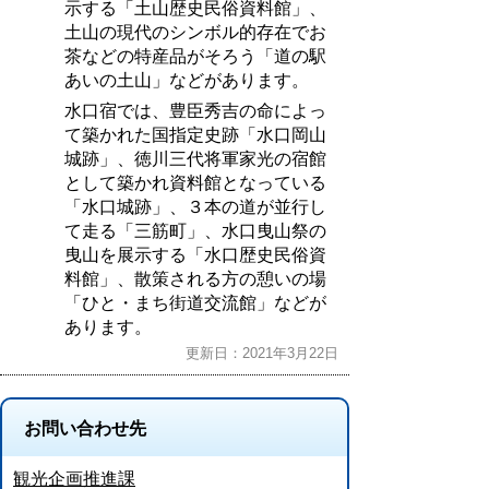
示する「土山歴史民俗資料館」、
土山の現代のシンボル的存在でお
茶などの特産品がそろう「道の駅
あいの土山」などがあります。
水口宿では、豊臣秀吉の命によっ
て築かれた国指定史跡「水口岡山
城跡」、徳川三代将軍家光の宿館
として築かれ資料館となっている
「水口城跡」、３本の道が並行し
て走る「三筋町」、水口曳山祭の
曳山を展示する「水口歴史民俗資
料館」、散策される方の憩いの場
「ひと・まち街道交流館」などが
あります。
更新日：2021年3月22日
お問い合わせ先
観光企画推進課