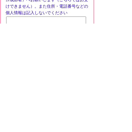
けできません）。また住所・電話番号などの
個人情報は記入しないでください
プライバシーポリシー
免責事項・著作権
リンクについて
このサイトの使い方
このサイトの考え方
甲賀市役所
〒528-8502
甲賀市水口町水口6053番地
TEL
0748-65-0650
FAX 0748-63-4086