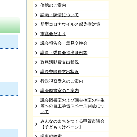
傍聴のご案内
請願・陳情について
新型コロナウイルス感染症対策
市議会だより
議会報告会・意見交換会
議員・委員会提出条例等
政務活動費支出状況
議長交際費支出状況
行政視察受入のご案内
議会図書室のご案内
議会図書室および議会控室の学生
等への自主学習スペース開放につ
いて
みんなのまちをつくる甲賀市議会
【子ども向けページ】
議事録検索