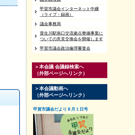
甲賀市議会インターネット中継
（ライブ・録画）
議会事務局
貴生川駅南口交流拠点整備事業に
ついての意見交換会を開催します
甲賀市議会政治倫理審査会
＞本会議 会議録検索へ
（外部ページへリンク）
＞本会議動画へ
（外部ページへリンク）
甲賀市議会だより８月１日号