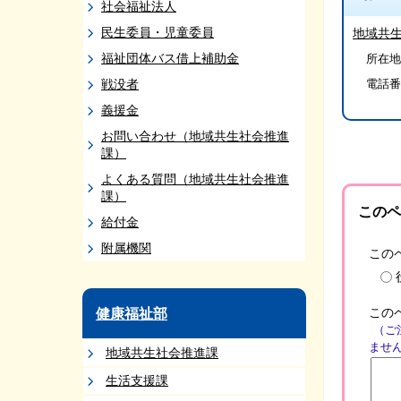
社会福祉法人
民生委員・児童委員
地域共
福祉団体バス借上補助金
所在地
戦没者
電話番
義援金
お問い合わせ（地域共生社会推進
課）
よくある質問（地域共生社会推進
課）
このペ
給付金
附属機関
この
この
健康福祉部
（ご
ませ
地域共生社会推進課
生活支援課