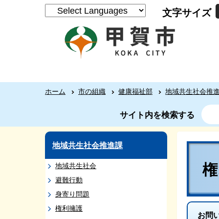
文字サイズ
ホーム
市の組織
健康福祉部
地域共生社会推
サイト内を検索する
地域共生社会推進課
地域共生社会
避難行動
身寄り問題
権利擁護
お問