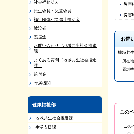
社会福祉法人
災害
民生委員・児童委員
災害
福祉団体バス借上補助金
戦没者
義援金
お問
お問い合わせ（地域共生社会推進
課）
地域共
よくある質問（地域共生社会推進
所在地
課）
電話番
給付金
附属機関
健康福祉部
このペ
地域共生社会推進課
この
生活支援課