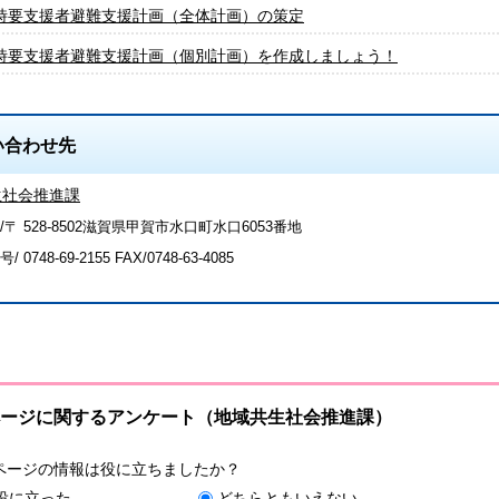
時要支援者避難支援計画（全体計画）の策定
時要支援者避難支援計画（個別計画）を作成しましょう！
い合わせ先
生社会推進課
/〒 528-8502滋賀県甲賀市水口町水口6053番地
号/
0748-69-2155
FAX/0748-63-4085
ージに関するアンケート（地域共生社会推進課）
ページの情報は役に立ちましたか？
役に立った
どちらともいえない