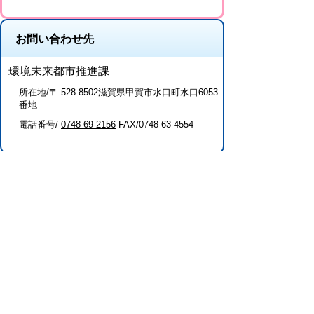
お問い合わせ先
環境未来都市推進課
所在地/〒 528-8502滋賀県甲賀市水口町水口6053
番地
電話番号/
0748-69-2156
FAX/0748-63-4554
プライバシーポリシー
免責事項・著作権
リンクについて
このサイトの使い方
このサイトの考え方
甲賀市役所
〒528-8502
甲賀市水口町水口6053番地
TEL
0748-65-0650
FAX 0748-63-4086