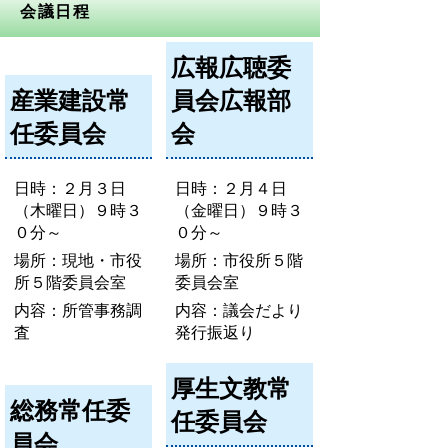
会議日程
広報広聴委
産業建設常
員会広報部
任委員会
会
日時：２月３日
日時：２月４日
（木曜日）９時３
（金曜日）９時３
０分～
０分～
場所：現地・市役
場所：市役所５階
所５階委員会室
委員会室
内容：所管事務調
内容：議会だより
査
発行振返り
厚生文教常
総務常任委
任委員会
員会