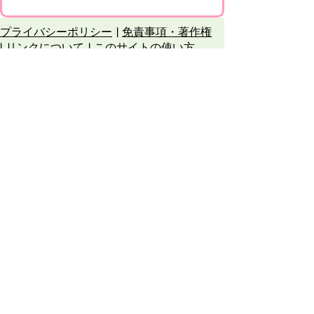
プライバシーポリシー
免責事項・著作権
リンクについて
このサイトの使い方
このサイトの考え方
甲賀市役所
〒528-8502
甲賀市水口町水口6053番地
TEL
0748-65-0650
FAX 0748-63-4086
市役所などの一般的な業務時間は9時～16時
45分です。（土・日曜日、祝日および12月
29日～1月3日は休みです）
各課連絡先
お問合せ
市役所までのアクセス
Copyright © Koka City Office. All Rights
Reserved.