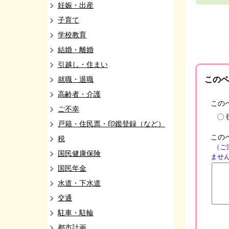
妊娠・出産
子育て
学校教育
結婚・離婚
引越し・住まい
就職・退職
このペ
高齢者・介護
この
ご不幸
戸籍・住民票・印鑑登録（など）
この
税
（ご
国民健康保険
ませ
国民年金
水道・下水道
交通
駐車・駐輪
都市計画