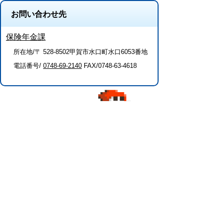
お問い合わせ先
保険年金課
所在地/〒 528-8502甲賀市水口町水口6053番地
電話番号/
0748-69-2140
FAX/0748-63-4618
このページに関するアンケート（保険年
金課）
このページの情報は役に立ちましたか？
役に
どちらとも
役にたた
立った
いえない
なかった
このページに関してご意見がありました