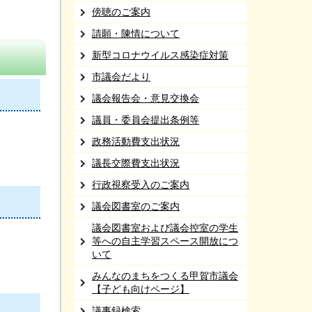
傍聴のご案内
請願・陳情について
新型コロナウイルス感染症対策
市議会だより
議会報告会・意見交換会
議員・委員会提出条例等
政務活動費支出状況
議長交際費支出状況
行政視察受入のご案内
議会図書室のご案内
議会図書室および議会控室の学生
等への自主学習スペース開放につ
いて
みんなのまちをつくる甲賀市議会
【子ども向けページ】
議事録検索