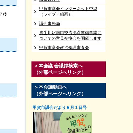
甲賀市議会インターネット中継
了後
（ライブ・録画）
議会事務局
貴生川駅南口交流拠点整備事業に
ついての意見交換会を開催します
甲賀市議会政治倫理審査会
＞本会議 会議録検索へ
（外部ページへリンク）
＞本会議動画へ
（外部ページへリンク）
甲賀市議会だより８月１日号