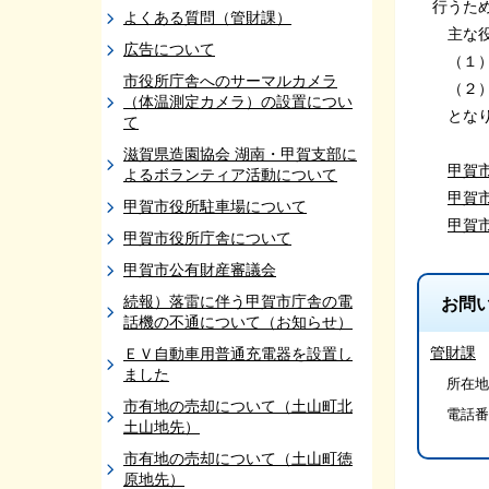
行うた
よくある質問（管財課）
主な役
広告について
（１）
市役所庁舎へのサーマルカメラ
（２）
（体温測定カメラ）の設置につい
となり
て
滋賀県造園協会 湖南・甲賀支部に
甲賀
よるボランティア活動について
甲賀
甲賀市役所駐車場について
甲賀
甲賀市役所庁舎について
甲賀市公有財産審議会
続報）落雷に伴う甲賀市庁舎の電
お問
話機の不通について（お知らせ）
管財課
ＥＶ自動車用普通充電器を設置し
ました
所在地/
市有地の売却について（土山町北
電話番
土山地先）
市有地の売却について（土山町徳
原地先）