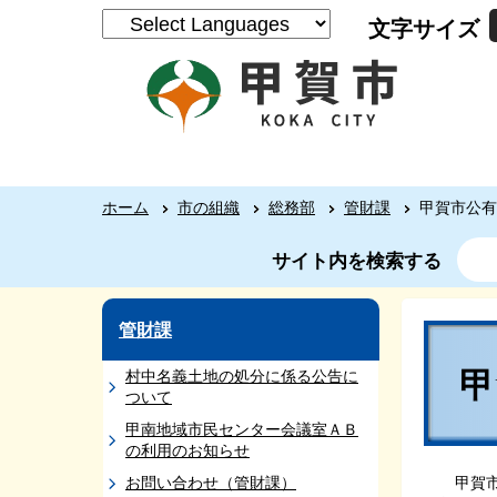
文字サイズ
ホーム
市の組織
総務部
管財課
甲賀市公有
サイト内を検索する
管財課
村中名義土地の処分に係る公告に
ついて
甲南地域市民センター会議室ＡＢ
の利用のお知らせ
お問い合わせ（管財課）
甲賀市