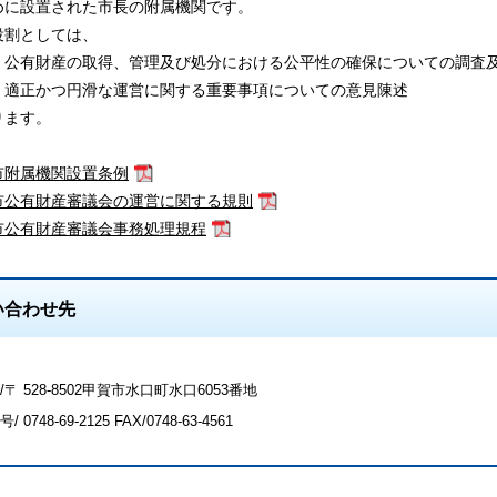
めに設置された市長の附属機関です。
割としては、
公有財産の取得、管理及び処分における公平性の確保についての調査
適正かつ円滑な運営に関する重要事項についての意見陳述
ます。
市附属機関設置条例
市公有財産審議会の運営に関する規則
市公有財産審議会事務処理規程
い合わせ先
〒 528-8502甲賀市水口町水口6053番地
号/
0748-69-2125
FAX/0748-63-4561