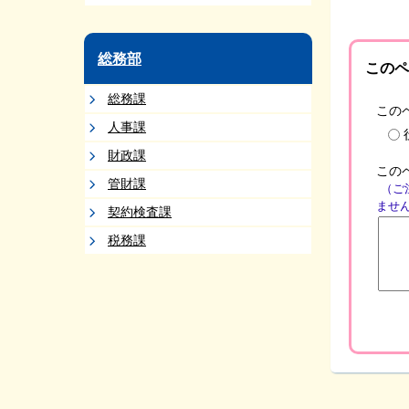
総務部
このペ
総務課
この
人事課
財政課
この
管財課
（ご
ませ
契約検査課
税務課