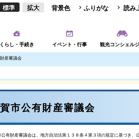
標準
拡大
背景色
ふりがな
読み
くらし・手続き
イベント・行事
観光コンシェル
財産審議会
甲賀市公有財産審議会
公有財産審議会は、地方自治法第１３８条４第３項の規定に基づき、公