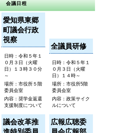
会議日程
愛知県東郷
町議会行政
視察
全議員研修
日時：令和５年１
０月３日（火曜
日時：令和５年１
日）１３時３０分
０月３日（火曜
～
日）１４時～
場所：市役所５階
場所：市役所5階
委員会室
委員会室
内容：奨学金返還
内容：政策サイク
支援制度について
ルについて
議会改革推
広報広聴委
進特別委員
員会広報部