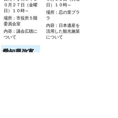
０月２７日（金曜
日）１０時～
日）１０時～
場所：忍の里プラ
場所：市役所５階
ラ
委員会室
内容：日本遺産を
内容：議会広聴に
活用した観光施策
ついて
について
愛知県弥富
市議会行政
視察
日時：令和５年１
０月３１日（火曜
日）１３時３０分
～
場所：市役所５階
委員会室