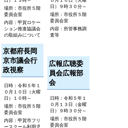
日）１３時～
０月１０日（火曜
日）９時３０分～
場所：市役所５階
委員会室
場所：市役所５階
委員会室
内容：甲賀ロケー
ション推進協議会
内容：所管事務調
の取組みについて
査等
京都府長岡
京市議会行
広報広聴委
政視察
員会広報部
会
日時：令和５年１
０月１０日（火曜
日）１０時～
日時：令和５年１
０月１３日（金曜
場所：市役所５階
日）９時３０分～
委員会室
場所：市役所５階
内容：甲賀市フリ
委員会室
ースクール利用児