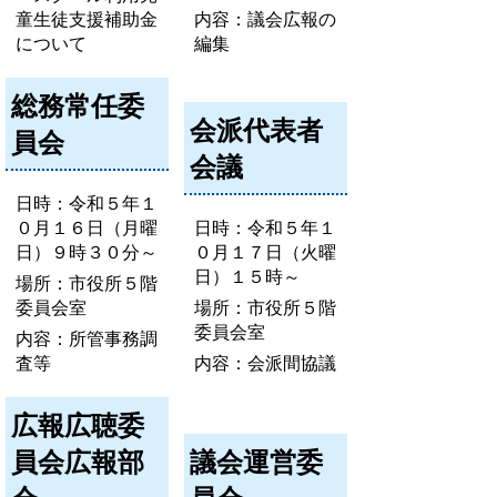
童生徒支援補助金
内容：議会広報の
について
編集
総務常任委
会派代表者
員会
会議
日時：令和５年１
０月１６日（月曜
日時：令和５年１
日）９時３０分～
０月１７日（火曜
日）１５時～
場所：市役所５階
委員会室
場所：市役所５階
委員会室
内容：所管事務調
査等
内容：会派間協議
広報広聴委
員会広報部
議会運営委