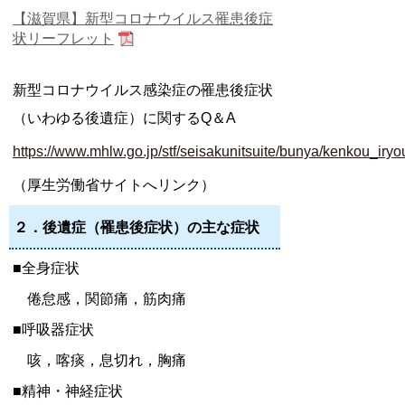
【滋賀県】新型コロナウイルス罹患後症
状リーフレット
新型コロナウイルス感染症の罹患後症状
（いわゆる後遺症）に関するQ＆A
https://www.mhlw.go.jp/stf/seisakunitsuite/bunya/kenkou_iry
（厚生労働省サイトへリンク）
２．後遺症（罹患後症状）の主な症状
■全身症状
倦怠感，関節痛，筋肉痛
■呼吸器症状
咳，喀痰，息切れ，胸痛
■精神・神経症状