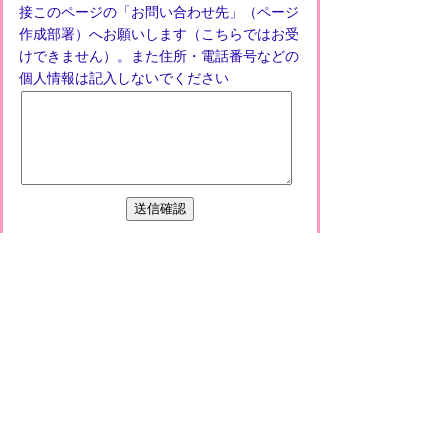
接このページの「お問い合わせ先」（ページ
作成部署）へお願いします（こちらではお受
けできません）。また住所・電話番号などの
個人情報は記入しないでください
プライバシーポリシー
免責事項・著作権
リンクについて
このサイトの使い方
このサイトの考え方
甲賀市役所
〒528-8502
甲賀市水口町水口6053番地
TEL
0748-65-0650