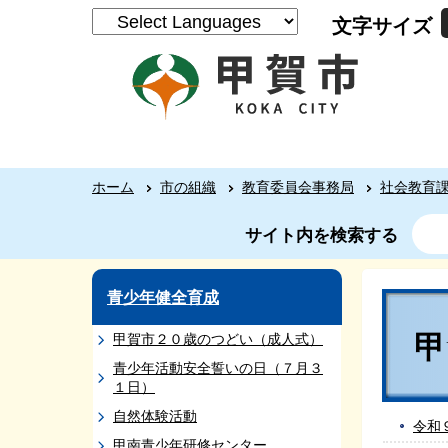
文字サイズ
ホーム
市の組織
教育委員会事務局
社会教育
サイト内を検索する
青少年健全育成
甲賀市２０歳のつどい（成人式）
青少年活動安全誓いの日（７月３
１日）
自然体験活動
令和
甲南青少年研修センター