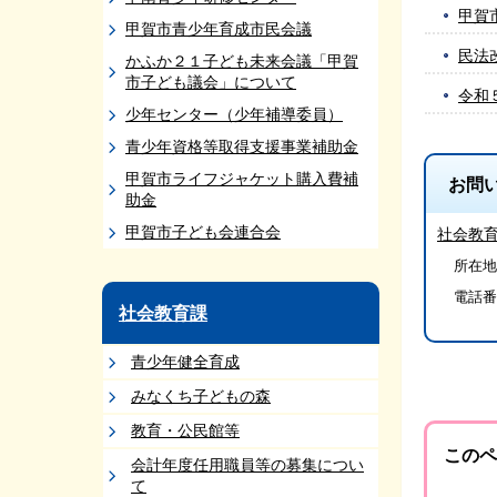
甲賀
甲賀市青少年育成市民会議
民法
かふか２１子ども未来会議「甲賀
市子ども議会」について
令和
少年センター（少年補導委員）
青少年資格等取得支援事業補助金
甲賀市ライフジャケット購入費補
お問
助金
甲賀市子ども会連合会
社会教
所在地/
電話番
社会教育課
青少年健全育成
みなくち子どもの森
教育・公民館等
このペ
会計年度任用職員等の募集につい
て