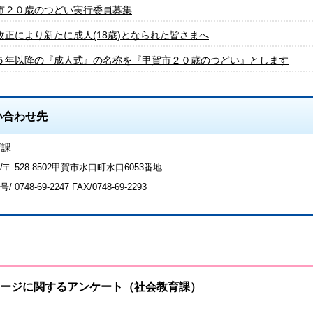
市２０歳のつどい実行委員募集
改正により新たに成人(18歳)となられた皆さまへ
５年以降の『成人式』の名称を『甲賀市２０歳のつどい』とします
い合わせ先
育課
〒 528-8502甲賀市水口町水口6053番地
号/
0748-69-2247
FAX/0748-69-2293
ージに関するアンケート（社会教育課）