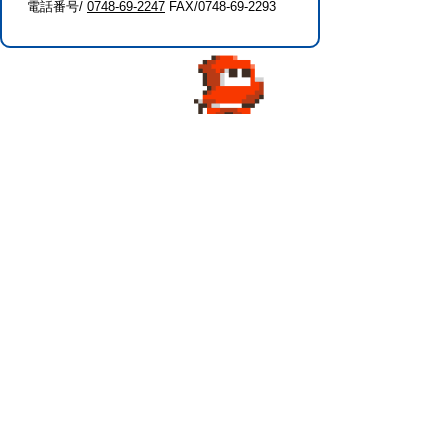
電話番号/
0748-69-2247
FAX/0748-69-2293
このページに関するアンケート（社会教
育課）
このページの情報は役に立ちましたか？
役に
どちらとも
役にたた
立った
いえない
なかった
このページに関してご意見がありました
らご記入ください。
（ご注意）回答が必要なお問い合わせは，直
接このページの「お問い合わせ先」（ページ
作成部署）へお願いします（こちらではお受
けできません）。また住所・電話番号などの