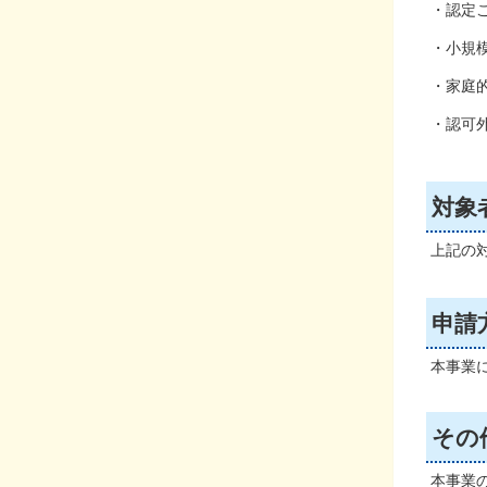
・認定
・小規
・家庭
・認可
対象
上記の
申請
本事業
その
本事業