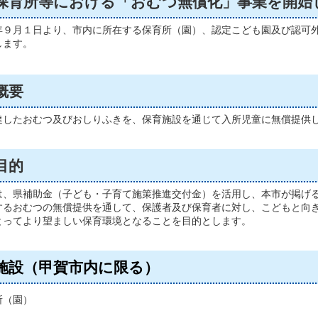
保育所等における「おむつ無償化」事業を開始
年９月１日より、市内に所在する保育所（園）、認定こども園及び認可
します。
概要
達したおむつ及びおしりふきを、保育施設を通じて入所児童に無償提供
目的
は、県補助金（子ども・子育て施策推進交付金）を活用し、
本市が掲げ
するおむつの無償提供を通して、保護者及び保育者に対し、こどもと向
とってより望ましい保育環境となることを目的とします。
施設（甲賀市内に限る）
所（園）