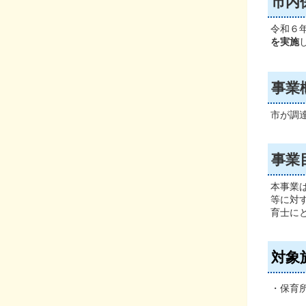
市内
令和６
を実施
事業
市が調
事業
本事業
等に対
育士に
対象
・保育