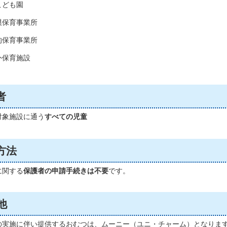
こども園
模保育事業所
的保育事業所
外保育施設
者
対象施設に通う
すべての児童
方法
に関する
保護者の申請手続きは不要
です。
他
の実施に伴い提供するおむつは、ムーニー（ユニ・チャーム）となりま