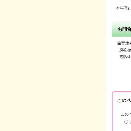
本事業
お問
保育幼
所在地/〒
電話番号/
指導振
このペ
この