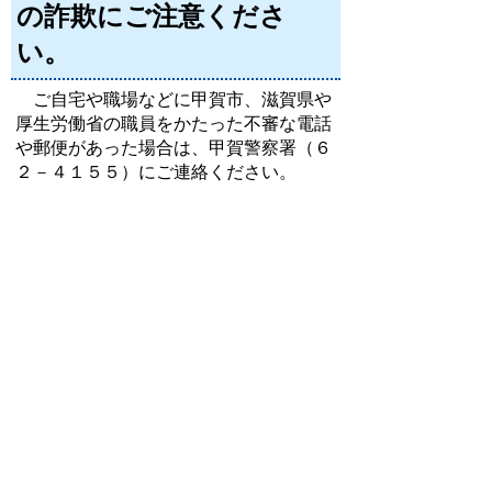
の詐欺にご注意くださ
い。
ご自宅や職場などに甲賀市、滋賀県や
厚生労働省の職員をかたった不審な電話
や郵便があった場合は、甲賀警察署（６
２－４１５５）にご連絡ください。
お問い合わせ先
地域共生社会推進課
所在地/〒 528-8502滋賀県甲賀市水口町水口6053
番地
電話番号/
0748-69-2155
FAX/0748-63-4085