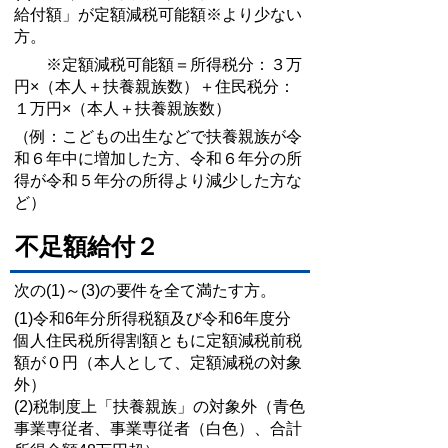
給付額」が定額減税可能額※より少ない
方。
※定額減税可能額＝所得税分：３万
円×（本人＋扶養親族数）＋住民税分：
１万円×（本人＋扶養親族数）
（例：こどもの出生などで扶養親族が令
和６年中に増加した方、令和６年分の所
得が令和５年分の所得より減少した方な
ど）
不足額給付２
次の(1)～(3
)の要件を全て満たす方。
(1)令和6年分所得税額及び令和6年度分
個人住民税所得割額ともに定額減税前税
額が０円（本人として、定額減税の対象
外）
(2)税制度上「扶養親族」の対象外（青色
事業専従者、事業専従者（白色）、合計