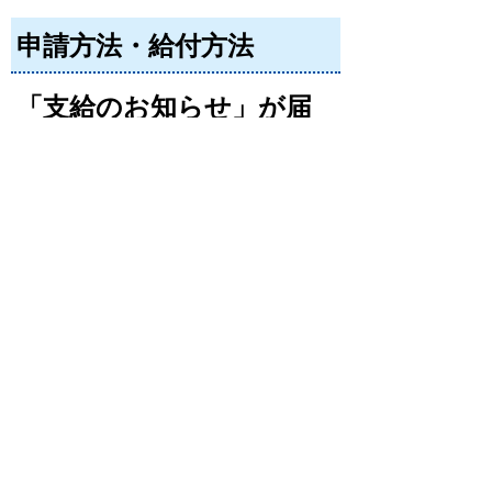
申請方法・給付方法
「支給のお知らせ」が届
いた方
原則手続きは不要です。
９月２５日
（木曜日）に「支給のお知らせ」に記載
の口座へ振り込みます。
口座変更や受給辞退の受付は終了しま
した。
「確認書」・「申請書」
が届いた方
必要事項を記入のうえ、添付書類と合
わせて同封の返信用封筒にて返送してく