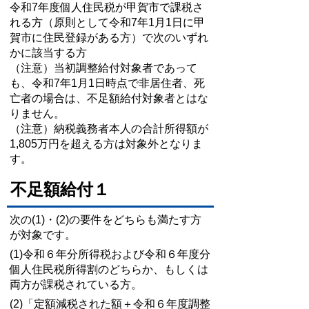
令和7年度個人住民税が甲賀市で課税さ
れる方（原則として令和7年1月1日に甲
賀市に住民登録がある方）で次のいずれ
かに該当する方
（注意）当初調整給付対象者であって
も、令和7年1月1日時点で非居住者、死
亡者の場合は、不足額給付対象者とはな
りません。
（注意）納税義務者本人の合計所得額が
1,805万円を超える方は対象外となりま
す。
不足額給付１
次の(1)・(2)
の要件をどちらも満たす方
が対象です。
(1)令和６年分所得税および令和６年度分
個人住民税所得割のどちらか、もしくは
両方が課税されている方。
(2)「定額減税された額＋令和６年度調整