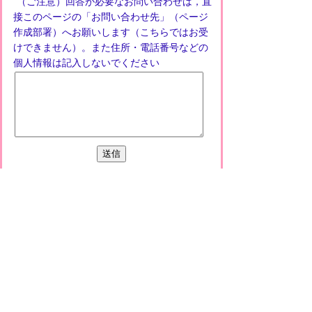
（ご注意）回答が必要なお問い合わせは，直
接このページの「お問い合わせ先」（ページ
作成部署）へお願いします（こちらではお受
けできません）。また住所・電話番号などの
個人情報は記入しないでください
プライバシーポリシー
免責事項・著作権
リンクについて
このサイトの使い方
このサイトの考え方
甲賀市役所
〒528-8502
甲賀市水口町水口6053番地