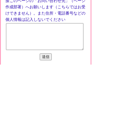
接このページの「お問い合わせ先」（ページ
作成部署）へお願いします（こちらではお受
けできません）。また住所・電話番号などの
個人情報は記入しないでください
プライバシーポリシー
免責事項・著作権
リンクについて
このサイトの使い方
このサイトの考え方
甲賀市役所
〒528-8502
甲賀市水口町水口6053番地
TEL
0748-65-0650