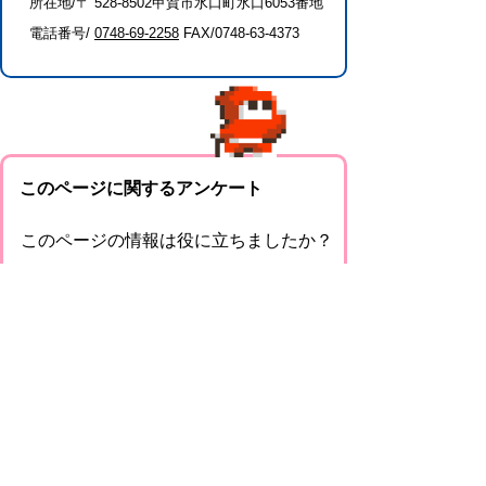
所在地/〒 528-8502甲賀市水口町水口6053番地
電話番号/
0748-69-2258
FAX/0748-63-4373
このページに関するアンケート
このページの情報は役に立ちましたか？
役に
どちらとも
役にたた
立った
いえない
なかった
このページに関してご意見がありました
らご記入ください。
（ご注意）回答が必要なお問い合わせは，直
接このページの「お問い合わせ先」（ページ
作成部署）へお願いします（こちらではお受
けできません）。また住所・電話番号などの