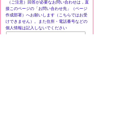
（ご注意）回答が必要なお問い合わせは，直
接このページの「お問い合わせ先」（ページ
作成部署）へお願いします（こちらではお受
けできません）。また住所・電話番号などの
個人情報は記入しないでください
プライバシーポリシー
免責事項・著作権
リンクについて
このサイトの使い方
このサイトの考え方
甲賀市役所
〒528-8502
甲賀市水口町水口6053番地