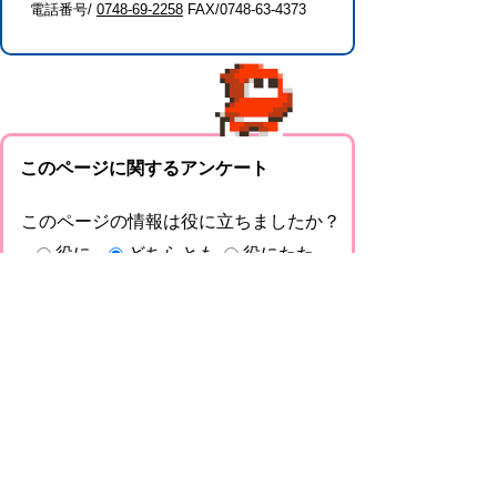
電話番号/
0748-69-2258
FAX/0748-63-4373
このページに関するアンケート
このページの情報は役に立ちましたか？
役に
どちらとも
役にたた
立った
いえない
なかった
このページに関してご意見がありました
らご記入ください。
（ご注意）回答が必要なお問い合わせは，直
接このページの「お問い合わせ先」（ページ
作成部署）へお願いします（こちらではお受
けできません）。また住所・電話番号などの
個人情報は記入しないでください