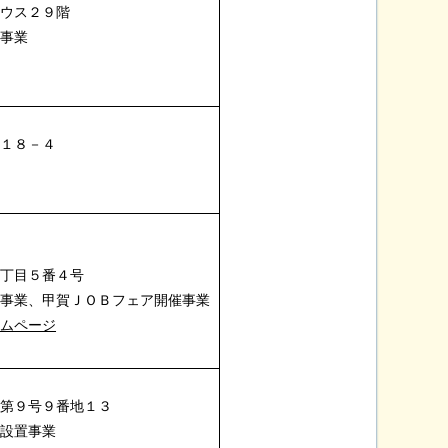
ス２９階
進事業
－１８－４
一丁目５番４号
進事業、甲賀ＪＯＢフェア開催事業
ームページ
松第９号９番地１３
ム設置事業