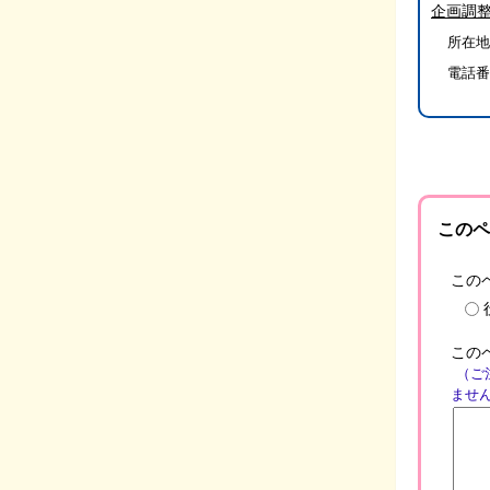
企画調
所在地/
電話番
このペ
この
この
（ご
ませ