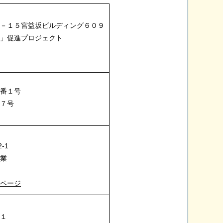
９－１５宮益坂ビルディング６０９
し」促進プロジェクト
ジ
９番１号
７号
-1
事業
ムページ
－１