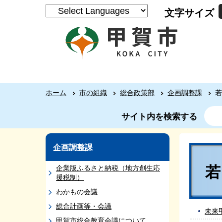
文字サイズ
ホーム
市の組織
総合政策部
企画調整課
若
サイト内を検索する
企画調整課
企業版ふるさと納税（地方創生応
援税制）
わかもの会議
総合計画等・会議
未来
甲賀市総合教育会議について