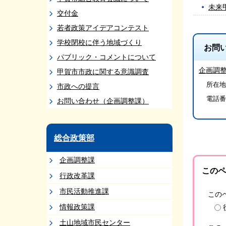
未来
交付金
若者政策アイデアコンテスト
学校閉校に伴う地域づくり
お問
パブリック・コメントについて
企画調
甲賀市市政に関する意識調査
所在地/
市政への提言
電話番
お問い合わせ（企画調整課）
総合政策部
企画調整課
このペ
行政改革課
市民活動推進課
この
情報政策課
土山地域市民センター