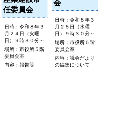
会
任委員会
日時：令和８年３
日時：令和８年３
月２５日（水曜
月２４日（火曜
日）９時３０分～
日）９時３０分～
場所：市役所５階
場所：市役所５階
委員会室
委員会室
内容：議会だより
内容：報告等
の編集について
お問い合わせ先
議会事務局
所在地/〒 528-8502甲賀市水口町水口6053番地
電話番号/
0748-69-2258
FAX/0748-63-4373