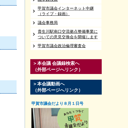
甲賀市議会インターネット中継
（ライブ・録画）
議会事務局
貴生川駅南口交流拠点整備事業に
ついての意見交換会を開催します
甲賀市議会政治倫理審査会
＞本会議 会議録検索へ
（外部ページへリンク）
＞本会議動画へ
（外部ページへリンク）
甲賀市議会だより８月１日号