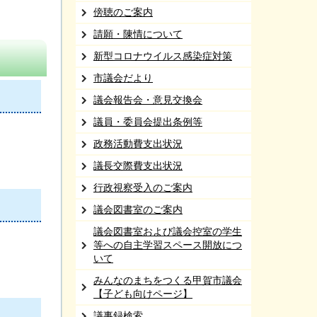
傍聴のご案内
請願・陳情について
新型コロナウイルス感染症対策
市議会だより
議会報告会・意見交換会
議員・委員会提出条例等
政務活動費支出状況
議長交際費支出状況
行政視察受入のご案内
議会図書室のご案内
議会図書室および議会控室の学生
等への自主学習スペース開放につ
いて
みんなのまちをつくる甲賀市議会
【子ども向けページ】
議事録検索