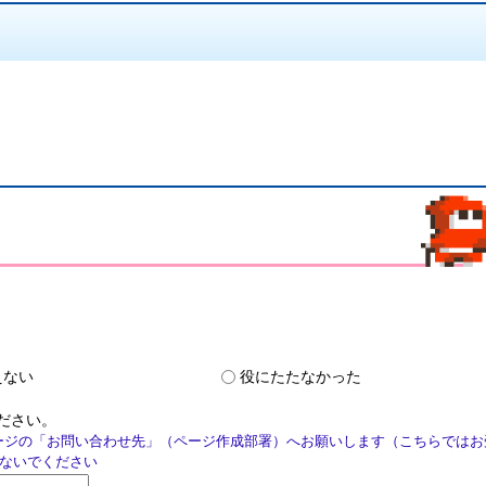
えない
役にたたなかった
ださい。
ージの「お問い合わせ先」（ページ作成部署）へお願いします（こちらではお
ないでください