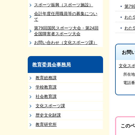
スポーツ振興（スポーツ施設）
第7
会計年度任用職員等の募集につい
わた
て
第79回国民スポーツ大会・第24回
わた
全国障害者スポーツ大会
お問い合わせ（文化スポーツ課）
お問
教育委員会事務局
文化ス
所在地/
教育総務課
電話番
学校教育課
社会教育課
文化スポーツ課
歴史文化財課
教育研究所
このペ