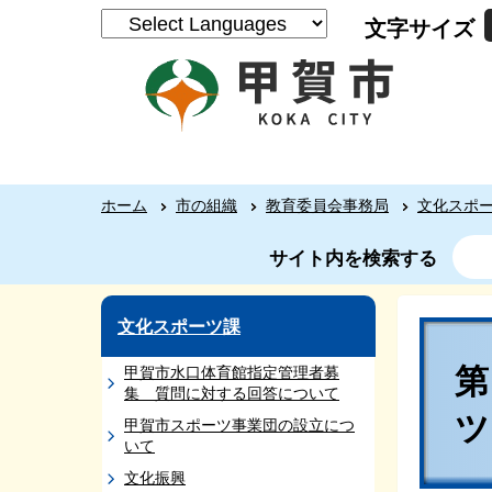
文字サイズ
ホーム
市の組織
教育委員会事務局
文化スポ
サイト内を検索する
文化スポーツ課
第
甲賀市水口体育館指定管理者募
集 質問に対する回答について
甲賀市スポーツ事業団の設立につ
いて
文化振興