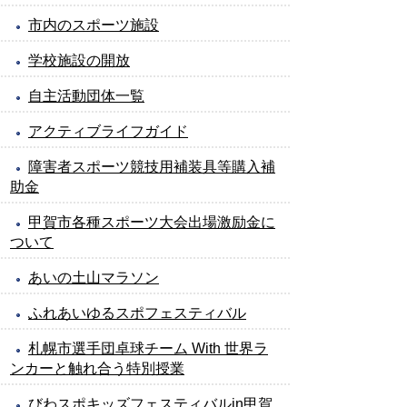
市内のスポーツ施設
学校施設の開放
自主活動団体一覧
アクティブライフガイド
障害者スポーツ競技用補装具等購入補
助金
甲賀市各種スポーツ大会出場激励金に
ついて
あいの土山マラソン
ふれあいゆるスポフェスティバル
札幌市選手団卓球チーム With 世界ラ
ンカーと触れ合う特別授業
びわスポキッズフェスティバルin甲賀