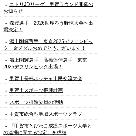
ニトリJDリーグ 甲賀ラウンド開催の
お知らせ
森豊選手 2026世界ろう野球大会へ出
場決定！
湯上剛輝選手 東京2025デフリンピッ
ク 金メダルおめでとうございます！
湯上剛輝選手・髙橋遥佳選手 東京
2025デフリンピック出場！
甲賀市長杯ボッチャ市民交流大会
甲賀市スポーツ振興計画
スポーツ推進委員の活動
甲賀市総合型地域スポーツクラブ
「甲賀市とびわこ成蹊スポーツ大学と
の連携に関する協定」を締結