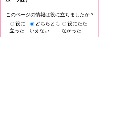
このページの情報は役に立ちましたか？
役に
どちらとも
役にたた
立った
いえない
なかった
このページに関してご意見がありました
らご記入ください。
（ご注意）回答が必要なお問い合わせは，直
接このページの「お問い合わせ先」（ページ
作成部署）へお願いします（こちらではお受
けできません）。また住所・電話番号などの
個人情報は記入しないでください