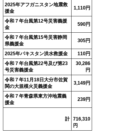
2025年アフガニスタン地震救
1,110円
援金
令和７年台風第12号災害義援
590円
金
令和７年台風第15号災害静岡
305円
県義援金
2025年パキスタン洪水救援金
110円
令和７年台風第22号及び第23
30,286
号災害義援金
円
令和７年11月18日大分市佐賀
3,149円
関の大規模火災義援金
令和７年青森県東方沖地震義
239円
援金
計
716,310
円