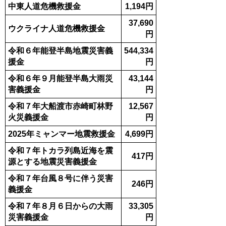
中東人道危機救援金
1,194円
37,690
ウクライナ人道危機救援金
円
令和６年能登半島地震災害義
544,334
援金
円
令和６年９月能登半島大雨災
43,144
害義援金
円
令和７年大船渡市赤崎町林野
12,567
火災義援金
円
2025年ミャンマー地震救援金
4,699円
令和７年トカラ列島近海を震
417円
源とする地震災害義援金
令和７年台風８号に伴う災害
246円
義援金
令和７年８月６日からの大雨
33,305
災害義援金
円