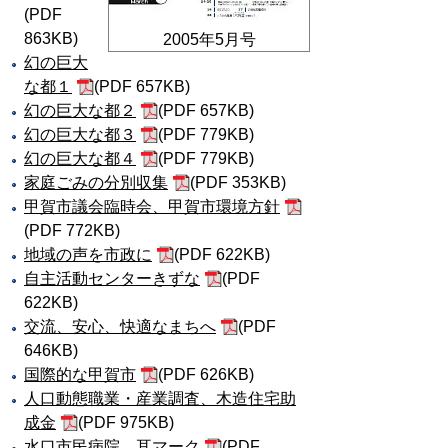
(PDF
863KB)
2005年5月号
幻の巨大
な都１
(PDF 657KB)
幻の巨大な都２
(PDF 657KB)
幻の巨大な都３
(PDF 779KB)
幻の巨大な都４
(PDF 779KB)
家庭ごみの分別収集
(PDF 353KB)
甲賀市議会臨時会、甲賀市環境方針
(PDF 772KB)
地域の声を市政に
(PDF 622KB)
自主活動センターきずな
(PDF
622KB)
交流、安心、快適なまちへ
(PDF
646KB)
国際的な甲賀市
(PDF 626KB)
人口動態職業・産業調査、木造住宅助
成金
(PDF 975KB)
水口市民病院、耳マーク
(PDF