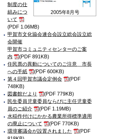
制度の仕
組みにつ
2005年8月号
いて
(PDF 1.06MB)
甲賀市文化協会連合会設立総会設立総
会開催
甲賀市コミュニティセンターのご案
内
(PDF 891KB)
住民票の異動についてのご注意 市長
への手紙
(PDF 600KB)
第４回甲賀市議会定例会
(PDF
748KB)
図書館だより
(PDF 779KB)
民生委員児童委員ならびに主任児童委
員のご紹介
(PDF 1.19MB)
水稲作付けにかかる農業所得標準適用
の廃止について
(PDF 770KB)
環境審議会が設置されました
(PDF
818KB)