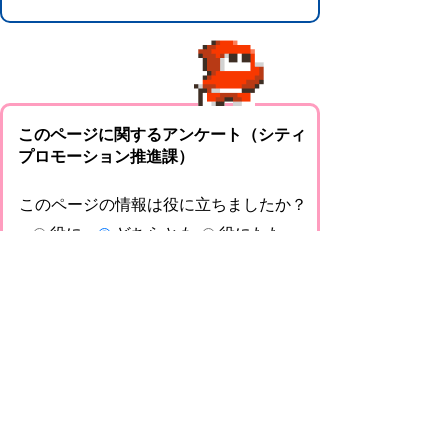
このページに関するアンケート（シティ
プロモーション推進課）
このページの情報は役に立ちましたか？
役に
どちらとも
役にたた
立った
いえない
なかった
このページに関してご意見がありました
らご記入ください。
（ご注意）回答が必要なお問い合わせは，直
接このページの「お問い合わせ先」（ページ
作成部署）へお願いします（こちらではお受
けできません）。また住所・電話番号などの
個人情報は記入しないでください