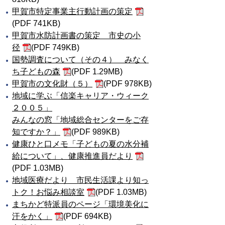
甲賀市特定事業主行動計画の策定
(PDF 741KB)
甲賀市水防計画書の策定 市史の小
径
(PDF 749KB)
国勢調査について（その４） みなく
ち子どもの森
(PDF 1.29MB)
甲賀市の文化財（５）
(PDF 978KB)
地域に学ぶ「信楽キャリア・ウィーク
２００５」
みんなの窓「地域総合センターをご存
知ですか？」
(PDF 989KB)
健康ひと口メモ「子どもの夏の水分補
給について」、健康推進員だより
(PDF 1.03MB)
地域医療だより 市民生活課より知っ
トク！お悩み相談室
(PDF 1.03MB)
まちかど特派員のページ「環境美化に
汗をかく」
(PDF 694KB)