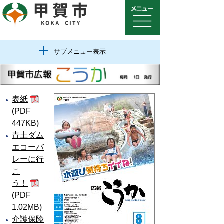
サブメニュー表示
表紙
(PDF
447KB)
青土ダム
エコーバ
レーに行
こ
う！
(PDF
1.02MB)
介護保険