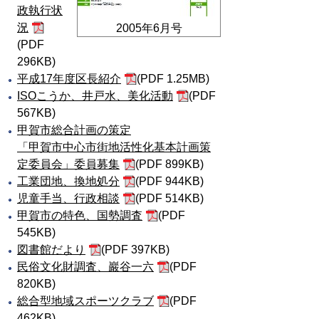
政執行状
況
2005年6月号
(PDF
296KB)
平成17年度区長紹介
(PDF 1.25MB)
ISOこうか、井戸水、美化活動
(PDF
567KB)
甲賀市総合計画の策定
「甲賀市中心市街地活性化基本計画策
定委員会」委員募集
(PDF 899KB)
工業団地、換地処分
(PDF 944KB)
児童手当、行政相談
(PDF 514KB)
甲賀市の特色、国勢調査
(PDF
545KB)
図書館だより
(PDF 397KB)
民俗文化財調査、巖谷一六
(PDF
820KB)
総合型地域スポーツクラブ
(PDF
462KB)