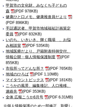
甲賀市の文化財、みなくち子どもの
森
(PDF 978KB)
健康ひと口メモ、健康推進員だより
(PDF 896KB)
手話通訳者、甲賀市地域福祉計画策定
委員
(PDF 832KB)
いのち、いきいき、輝く職場 、お悩
み相談室
(PDF 535KB)
地域医療だより、戸籍附表特例交付、
情報公開・個人情報保護制度
(PDF
855KB)
市役所ってどんな所？
(PDF 765KB)
地域のひろば
(PDF 1.10MB)
マイタウントピックス
(PDF 181KB)
こうかの風景、編集後記、人口推移、
連絡先
(PDF 353KB)
全体 広報こうか6月号
(PDF 6.31MB)
※個人情報保護のため一部修正、割愛し