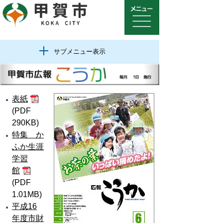
サブメニュー表示
表紙
(PDF
290KB)
特集 か
ふか生涯
学習
館
(PDF
1.01MB)
平成16
年度市財