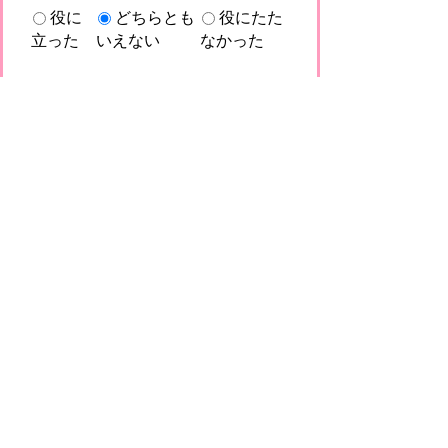
役に
どちらとも
役にたた
立った
いえない
なかった
このページに関してご意見がありました
らご記入ください。
（ご注意）回答が必要なお問い合わせは，直
接このページの「お問い合わせ先」（ページ
作成部署）へお願いします（こちらではお受
けできません）。また住所・電話番号などの
個人情報は記入しないでください
プライバシーポリシー
免責事項・著作権
リンクについて
このサイトの使い方