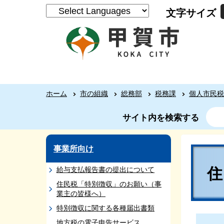
文字サイズ
ホーム
市の組織
総務部
税務課
個人市民税
サイト内を検索する
事業所向け
給与支払報告書の提出について
住民税「特別徴収」のお願い（事
業主の皆様へ）
特別徴収に関する各種届出書類
地方税の電子申告サービス