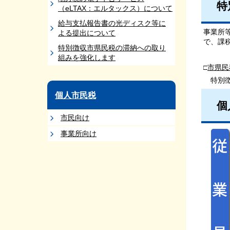
特
（eLTAX：エルタックス）について
給与支払報告書の光ディスク等に
事業所
よる提出について
で、課
特別徴収市県民税の滞納への取り
組みを強化します
□
市県民
特別徴
個人市民税
個
市民向け
事業所向け