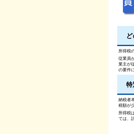
ど
所得税
従業員
業主が
の要件
特
納税者
税額が
所得税
ては、