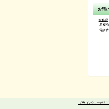
お問
税務課
所在地/〒
電話番号/
（市県
資産税係 
（固
収
(口座
プライバシーポリ