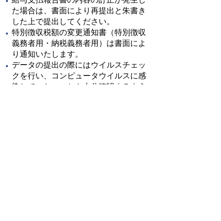
た場合は、書面により再提出と朱書き
した上で提出してください。
特別徴収税額の変更通知書（特別徴収
義務者用・納税義務者用）は書面によ
り通知いたします。
データの提出の際にはウイルスチェッ
クを行い、コンピュータウイルスに感
染していないことを十分確認するよう
にしてください。
ご不明な点につきましては、税務課市
民税係にお問い合わせください。
お問い合わせ先（税務課）
税務課
所在地/〒 528-8502甲賀市水口町水口6053番地
電話番号/市民税係 0748-69-2128
FAX/0748-63-4574