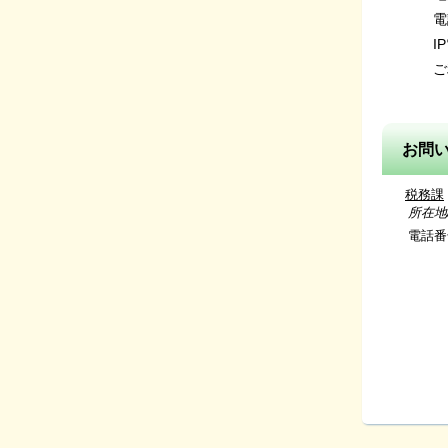
電
I
ご
お問
税務課
所在地/〒
電話番号/
（市県
資産税係 
（固
収
(口座