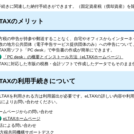
手続きに関連した納付手続きができます。（固定資産税（償却資産）を
LTAXのメリット
方税の申告が持参や郵送することなく、自宅やオフィスからインターネ
数の地方公共団体（電子申告サービス提供団体のみ）への申告について
LTAX用ソフト「PC desk」で申告書の作成が簡単にできます。
「PC desk」の概要とインストール方法（eLTAXホームページ）
LTAXに対応した市販の税務・会計ソフトで作成したデータでもそのまま
LTAXの利用手続きについて
eLTAXを利用される方は利用届出が必要です。eLTAXの詳しい内容や
法によりお問い合わせください。
ームページからの問い合わせ
eLTAXホームページ
話による問い合わせ
方税共同機構サポートデスク