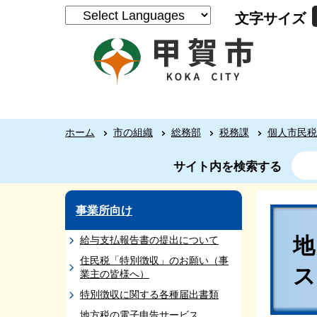
文字サイズ
ホーム
市の組織
総務部
税務課
個人市民税
サイト内を検索する
事業所向け
地
給与支払報告書の提出について
住民税「特別徴収」のお願い（事
業主の皆様へ）
特別徴収に関する各種届出書類
地方税の電子申告サービス