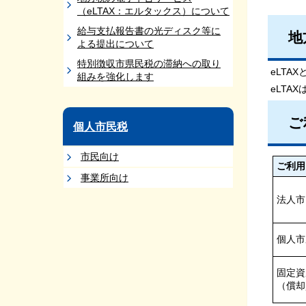
（eLTAX：エルタックス）について
給与支払報告書の光ディスク等に
地
よる提出について
特別徴収市県民税の滞納への取り
eLT
組みを強化します
eLT
ご
個人市民税
市民向け
ご利用
事業所向け
法人市
個人市
固定資
（償却