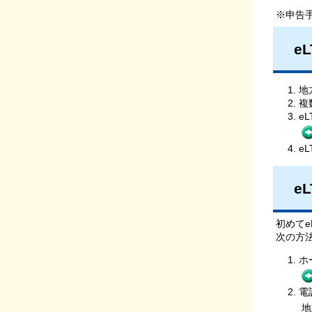
※申告
e
地
複
e
e
e
初めて
次の方
ホ
電
地