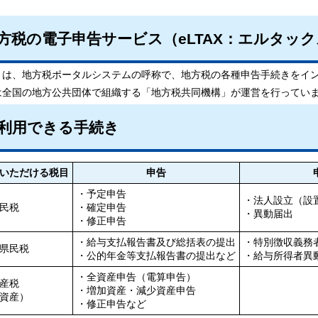
方税の電子申告サービス（eLTAX：エルタッ
AXとは、地方税ポータルシステムの呼称で、地方税の各種申告手続きを
AXは全国の地方公共団体で組織する「地方税共同機構」が運営を行ってい
利用できる手続き
いただける税目
申告
・予定申告
・法人設立（設
民税
・確定申告
・異動届出
・修正申告
・給与支払報告書及び総括表の提出
・特別徴収義務
県民税
・公的年金等支払報告書の提出など
・給与所得者異
・全資産申告（電算申告）
産税
・増加資産・減少資産申告
資産）
・修正申告など