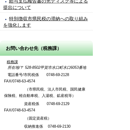
給与支払報告書の光ディスク等による
提出について
特別徴収市県民税の滞納への取り組み
を強化します
お問い合わせ先（税務課）
税務課
所在地/〒 528-8502甲賀市水口町水口6053番地
電話番号/市民税係 0748-69-2128
FAX/0748-63-4574
（市県民税、法人市民税、国民健康
保険税、軽自動車税、入湯税、鉱産税等）
資産税係 0748-69-2129
FAX/0748-63-4574
（固定資産税）
収納推進係
0748-69-2130