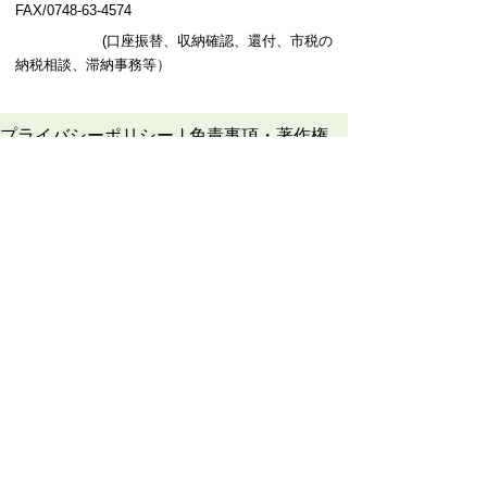
FAX/0748-63-4574
(口座振替、収納確認、還付、市税の
納税相談、滞納事務等）
プライバシーポリシー
免責事項・著作権
リンクについて
このサイトの使い方
このサイトの考え方
甲賀市役所
〒528-8502
甲賀市水口町水口6053番地
TEL
0748-65-0650
FAX 0748-63-4086
市役所などの一般的な業務時間は9時～16時
45分です。（土・日曜日、祝日および12月
29日～1月3日は休みです）
各課連絡先
お問合せ
市役所までのアクセス